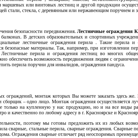
я маршевых или винтовых лестниц и другой продукции осущест
ей стали, стекла, с деревянным или нержавеющим поручнем и з
ечения безопасности передвижения.
Лестничные ограждения К
и балконах. В детских образовательных и спортивных учрежде
циальные лестничные ограждения перила . Такие перила и 
я безопасные материалы. Так, например, при изготовлении пе
. Лестничные перила и ограждения лестниц во многих обще
ажно обеспечить возможность передвижения людям с ограниче
пить перила поручни для инвалидов, ограждения пандуса.
ограждений, монтаж которых Вы можете заказать здесь же. Ве
ь и сборщик – одно лицо. Монтаж ограждения осуществляется 
е только на купленную у нас продукцию, но и на все виды р
о и качественно по любому адресу в г. Красноярске и Краснояр
тельности, поэтому мы готовы предложить их из любых возмо
ила сварные, стальные перила, сварные ограждения. Сварные пе
дома. Ограждения сварные отличает ряд неоспоримых преимуще