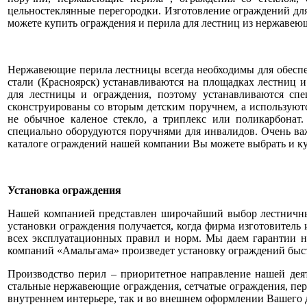
цельностеклянные перегородки. Изготовление ограждений дл
можете купить ограждения и перила для лестниц из нержавеющ
Нержавеющие перила лестницы всегда необходимы для обесп
стали (Красноярск) устанавливаются на площадках лестниц 
для лестницы и ограждения, поэтому устанавливаются спе
сконструированы со вторым детским поручнем, а используютс
не обычное каленое стекло, а триплекс или поликарбонат
специально оборудуются поручнями для инвалидов. Очень в
каталоге ограждений нашей компании Вы можете выбрать и ку
Установка ограждения
Нашей компанией представлен широчайший выбор лестничных 
установки ограждения получается, когда фирма изготовител
всех эксплуатационных правил и норм. Мы даем гарантии н
компаний «Амальгама» произведет установку ограждений быстр
Производство перил – приоритетное направление нашей дея
стальные нержавеющие ограждения, сетчатые ограждения, пер
внутреннем интерьере, так и во внешнем оформлении Вашего 