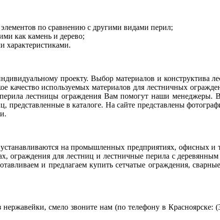
 элементов по сравнению с другими видами перил;
ми как камень и дерево;
и характеристиками.
индивидуальному проекту. Выбор материалов и конструктива л
кое качество используемых материалов для лестничных огражд
р перила лестницы ограждения Вам помогут наши менеджеры.
ц, представленные в каталоге. На сайте представлены фотограф
и.
 устанавливаются на промышленных предприятиях, офисных и т
джах, ограждения для лестниц и лестничные перила с деревянны
тавливаем и предлагаем купить сетчатые ограждения, сварные о
нержавейки, смело звоните нам (по телефону в Красноярске: (3