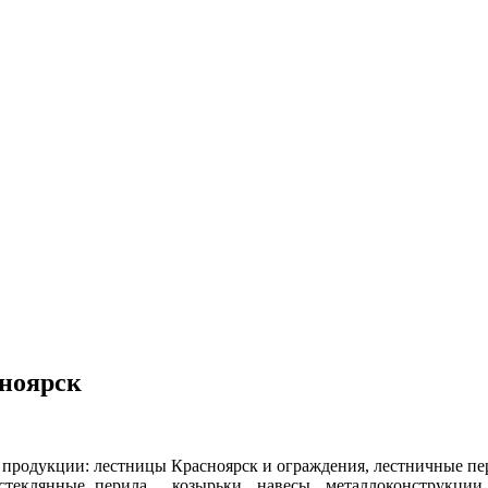
сноярск
родукции: лестницы Красноярск и ограждения, лестничные пер
теклянные перила , козырьки, навесы, металлоконструкции,