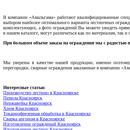
В компании «Амальгама» работают квалифицированные специ
выбором наиболее оптимального варианта лестничных огражд
комплектующих, а фото ограждений Вы можете увидеть прямо 
в нашем каталоге, могут различаться как по материалам, так и
При большом объеме заказа на ограждения мы с радостью
Мы уверены в качестве нашей продукции, именно поэтому 
перегородки, сварные ограждения заказанные в компании «Ам
Интересные статьи:
Производство лестниц в Красноярске
Перила Красноярск
Нержавейка Красноярск
Хром Красноярск
Токарнофрезерная обработка в Красноярске
Сварка аргоном в Красноярске
Изготовление ограждений Красноярск
Изготовление лестниц Красноярск